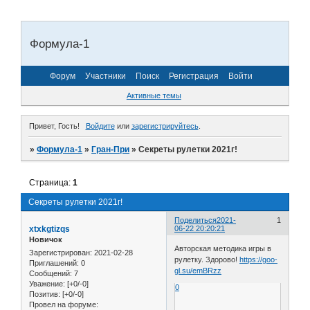
Формула-1
Форум
Участники
Поиск
Регистрация
Войти
Активные темы
Привет, Гость!
Войдите
или
зарегистрируйтесь
.
»
Формула-1
»
Гран-При
»
Секреты рулетки 2021г!
Страница:
1
Секреты рулетки 2021г!
Поделиться
2021-
1
xtxkgtizqs
06-22 20:20:21
Новичок
Авторская методика игры в
Зарегистрирован
: 2021-02-28
рулетку. Здорово!
https://goo-
Приглашений:
0
gl.su/emBRzz
Сообщений:
7
Уважение:
[+0/-0]
0
Позитив:
[+0/-0]
Провел на форуме: