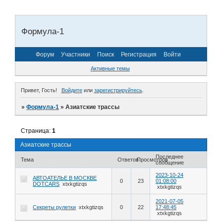
Формула-1
Форум
Участники
Поиск
Регистрация
Войти
Активные темы
Привет, Гость!
Войдите
или
зарегистрируйтесь
.
»
Формула-1
»
Азиатские трассы
Страница:
1
Азиатские трассы
Последнее
Тема
Ответов
Просмотров
сообщение
2023-10-24
АВТОАТЕЛЬЕ В МОСКВЕ
0
23
01:08:00
DOTCARS
xtxkgtizqs
xtxkgtizqs
2021-07-05
Секреты рулетки
xtxkgtizqs
0
22
17:48:45
xtxkgtizqs