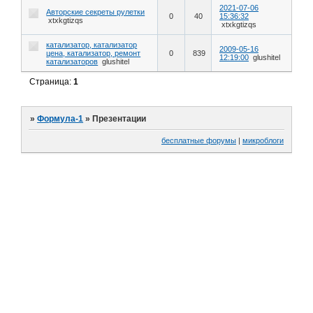
2021-07-06
Авторские секреты рулетки
0
40
15:36:32
xtxkgtizqs
xtxkgtizqs
катализатор, катализатор
2009-05-16
цена, катализатор, ремонт
0
839
12:19:00
glushitel
катализаторов
glushitel
Страница:
1
»
Формула-1
»
Презентации
бесплатные форумы
|
микроблоги