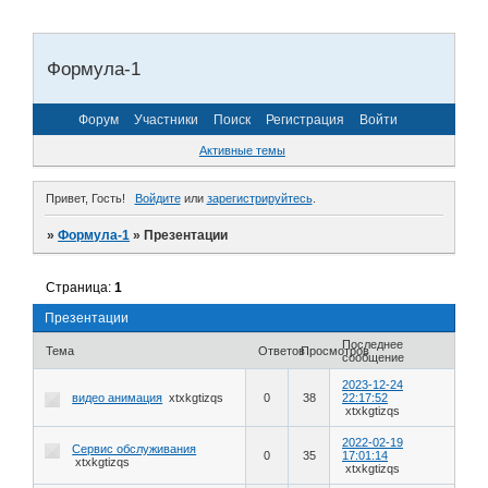
Формула-1
Форум
Участники
Поиск
Регистрация
Войти
Активные темы
Привет, Гость!
Войдите
или
зарегистрируйтесь
.
»
Формула-1
»
Презентации
Страница:
1
Презентации
Последнее
Тема
Ответов
Просмотров
сообщение
2023-12-24
видео анимация
xtxkgtizqs
0
38
22:17:52
xtxkgtizqs
2022-02-19
Сервис обслуживания
0
35
17:01:14
xtxkgtizqs
xtxkgtizqs